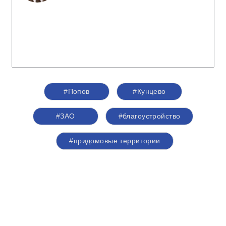
#Попов
#Кунцево
#ЗАО
#благоустройство
#придомовые территории