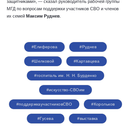
защитниками», — сказал руководитель рабочей группы
МГД по вопросам поддержки участников СВО и членов
их семей
Максим Руднев
.
#Елиферова
#Руднев
#Шелковой
#Картавцева
#госпиталь им. Н. Н. Бурденко
#искусство-СВОим
#поддержкаучастниковСВО
#Корольков
#Гусева
#выставка