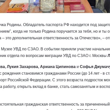
чка Родины. Обладатель паспорта РФ находится под защито
нием", когда не только Родина поручается за тебя, но и ты
 – это дополнительная ответственность за Отечество», – о
Музее УВД по СЗАО. В событии приняли участие начальник
ьник отдела по вопросам миграции УВД по СЗАО г. Москвы
Л
ва, Лукия Захарова, Ариана Ципинова
и
Софья Джумач
с рождения становимся гражданами России (до 14 лет - в ст
орт Российской Федерации. С этого возраста подросток мож
а работу, открыть вклад в банке, стать самозанятым и вос
остоятельная гражданская ответственность за причиненный 