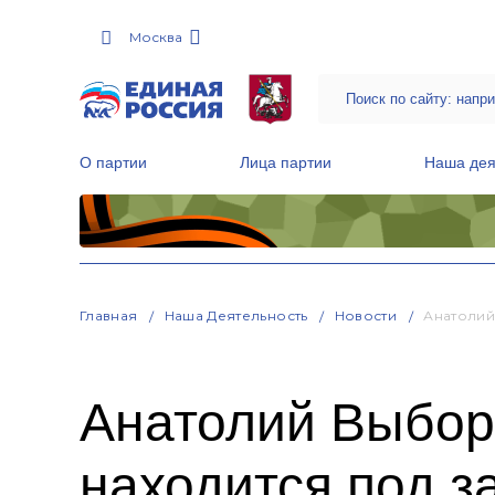
Москва
О партии
Лица партии
Наша дея
Местные общественные приемные Партии
Руководитель Региональной обще
Народная программа «Единой России»
Главная
Наша Деятельность
Новости
Анатолий
Анатолий Выбор
находится под з