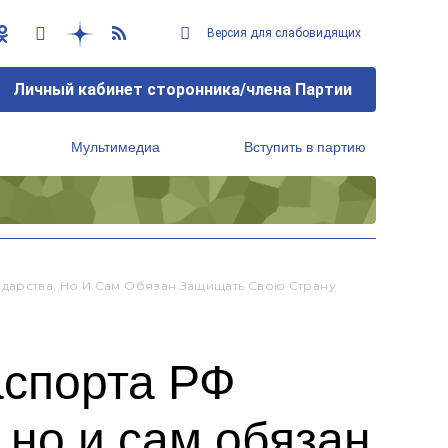
Версия для слабовидящих
Личный кабинет сторонника/члена Партии
Мультимедиа
Вступить в партию
Региональный исполнительный комитет
дарства, Но И Сам Обязан Защищать Свою Страну
аспорта РФ
 но и сам обязан