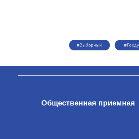
#Выборный
#Госд
Общественная приемная