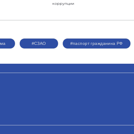
коррупции
ума
#СЗАО
#паспорт гражданина РФ