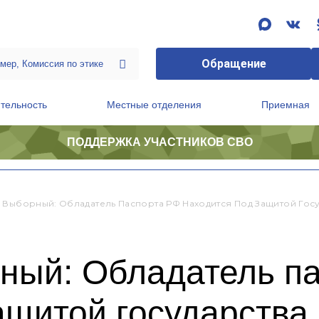
Обращение
тельность
Местные отделения
Приемная
ПОДДЕРЖКА УЧАСТНИКОВ СВО
ственной приемной Председателя Партии
Президиум регионального политического совета
 Выборный: Обладатель Паспорта РФ Находится Под Защитой Госу
ный: Обладатель п
ащитой государства,