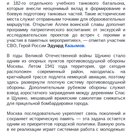
и 182-го отдельного учебного танкового батальона,
которые внесли неоценимый вклад в формирование и
боевую подготовку танковых частей. Такие исторические
места служат отправными точками для образовательных
маршрутов. Открытие Аллеи воинской славы дополнит
программу патриотического воспитания: от экскурсий и
исследовательских проектов до встреч с героями и
участия в памятных мероприятиях», — отметил участник
СВО, Герой России
Эдуард
Казымов
.
В годы Великой Отечественной войны Щукино стало
одним из опорных пунктов противовоздушной обороны
Москвы. Летом 1941 года территория, где сегодня
расположен современный район, находилась на
кратчайшей трассе подлета немецкой авиации, поэтому
здесь развернули плотную систему противовоздушной
обороны. Дополнительным рубежом обороны служил
взвод аэростатного заграждения между деревнями Спас
и Щукино, мешавший вражеским самолетам снижаться
для прицельной бомбардировки города.
Москва последовательно укрепляет связь поколений и
сохраняет историческую память — эта задача остается
одним из приоритетов городской политики. Важную роль
в ее реализации играет системная работа с молодежью: