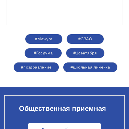
#Мажуга
#СЗАО
#Госдума
#1сентября
#поздравление
#школьная линейка
Общественная приемная