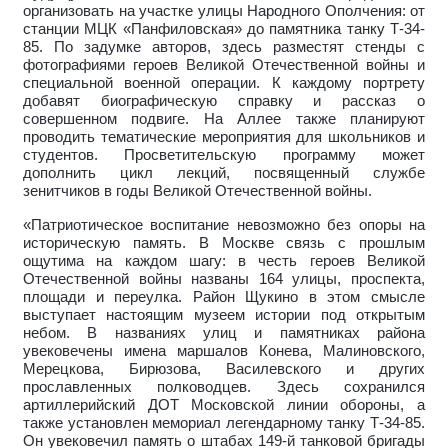
организовать на участке улицы Народного Ополчения: от
станции МЦК «Панфиловская» до памятника танку Т-34-
85. По задумке авторов, здесь разместят стенды с
фотографиями героев Великой Отечественной войны и
специальной военной операции. К каждому портрету
добавят биографическую справку и рассказ о
совершенном подвиге. На Аллее также планируют
проводить тематические мероприятия для школьников и
студентов. Просветительскую программу может
дополнить цикл лекций, посвященный службе
зенитчиков в годы Великой Отечественной войны.
«Патриотическое воспитание невозможно без опоры на
историческую память. В Москве связь с прошлым
ощутима на каждом шагу: в честь героев Великой
Отечественной войны названы 164 улицы, проспекта,
площади и переулка. Район Щукино в этом смысле
выступает настоящим музеем истории под открытым
небом. В названиях улиц и памятниках района
увековечены имена маршалов Конева, Малиновского,
Мерецкова, Бирюзова, Василевского и других
прославленных полководцев. Здесь сохранился
артиллерийский ДОТ Московской линии обороны, а
также установлен мемориал легендарному танку Т-34-85.
Он увековечил память о штабах 149-й танковой бригады