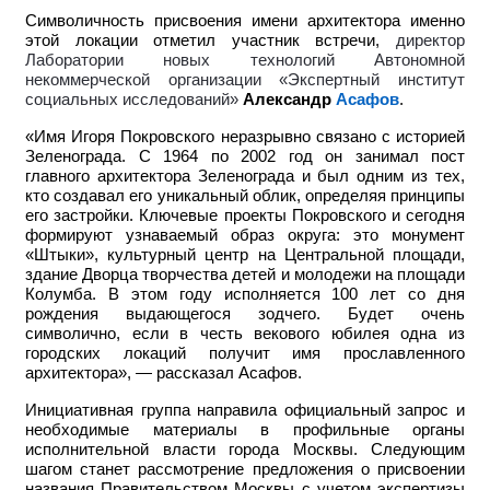
Символичность присвоения имени архитектора именно
этой локации отметил участник встречи,
директор
Лаборатории новых технологий Автономной
некоммерческой организации «Экспертный институт
социальных исследований»
Александр
Асафов
.
«Имя Игоря Покровского неразрывно связано с историей
Зеленограда. С 1964 по 2002 год он занимал пост
главного архитектора Зеленограда и был одним из тех,
кто создавал его уникальный облик, определяя принципы
его застройки. Ключевые проекты Покровского и сегодня
формируют узнаваемый образ округа: это монумент
«Штыки», культурный центр на Центральной площади,
здание Дворца творчества детей и молодежи на площади
Колумба. В этом году исполняется 100 лет со дня
рождения выдающегося зодчего. Будет очень
символично, если в честь векового юбилея одна из
городских локаций получит имя прославленного
архитектора», — рассказал Асафов.
Инициативная группа направила официальный запрос и
необходимые материалы в профильные органы
исполнительной власти города Москвы. Следующим
шагом станет рассмотрение предложения о присвоении
названия Правительством Москвы с учетом экспертизы