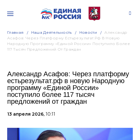
Главная
Наша Деятельность
Новости
Александр
Асафов: Через Платформу Естьрезультат.рф В Новую
Народную Программу «Единой России» Поступило Более
117 Тысяч Предложений От Граждан
Александр Асафов: Через платформу
естьрезультат.рф в новую Народную
программу «Единой России»
поступило более 117 тысяч
предложений от граждан
13 апреля 2026,
10:11