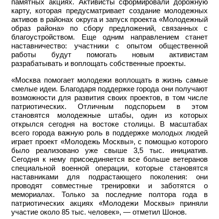
памятных акциях. Активисты сформировали дорожную
карту, которая предусматривает создание молодежных
активов в районах округа и запуск проекта «Молодежный
образ района» по сбору предложений, связанных с
благоустройством. Еще одним направлением станет
наставничество: участники с опытом общественной
работы будут помогать новым активистам
разрабатывать и воплощать собственные проекты.
«Москва помогает молодежи воплощать в жизнь самые
смелые идеи. Благодаря поддержке города они получают
возможности для развития своих проектов, в том числе
патриотических. Отличным подспорьем в этом
становятся молодежные штабы, один из которых
открылся сегодня на востоке столицы. В масштабах
всего города важную роль в поддержке молодых людей
играет проект «Молодежь Москвы», с помощью которого
было реализовано уже свыше 3,5 тыс. инициатив.
Сегодня к нему присоединяется все больше ветеранов
специальной военной операции, которые становятся
наставниками для подрастающего поколения: они
проводят совместные тренировки и заботятся о
мемориалах. Только за последние полтора года в
патриотических акциях «Молодежи Москвы» приняли
участие около 85 тыс. человек», — отметил Шонов.