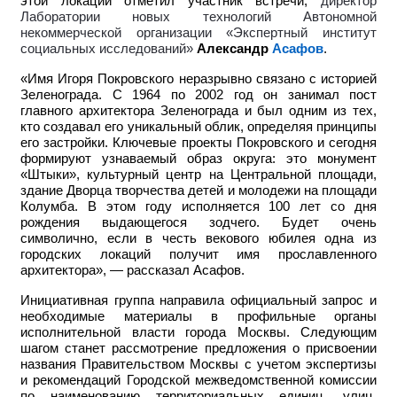
этой локации отметил участник встречи,
директор
Лаборатории новых технологий Автономной
некоммерческой организации «Экспертный институт
социальных исследований»
Александр
Асафов
.
«Имя Игоря Покровского неразрывно связано с историей
Зеленограда. С 1964 по 2002 год он занимал пост
главного архитектора Зеленограда и был одним из тех,
кто создавал его уникальный облик, определяя принципы
его застройки. Ключевые проекты Покровского и сегодня
формируют узнаваемый образ округа: это монумент
«Штыки», культурный центр на Центральной площади,
здание Дворца творчества детей и молодежи на площади
Колумба. В этом году исполняется 100 лет со дня
рождения выдающегося зодчего. Будет очень
символично, если в честь векового юбилея одна из
городских локаций получит имя прославленного
архитектора», — рассказал Асафов.
Инициативная группа направила официальный запрос и
необходимые материалы в профильные органы
исполнительной власти города Москвы. Следующим
шагом станет рассмотрение предложения о присвоении
названия Правительством Москвы с учетом экспертизы
и рекомендаций Городской межведомственной комиссии
по наименованию территориальных единиц, улиц,