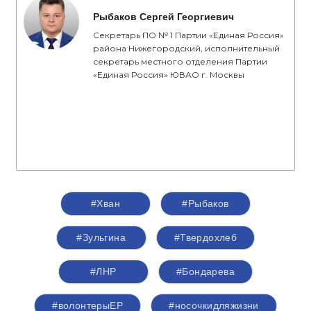
Рыбаков Сергей Георгиевич
Секретарь ПО № 1 Партии «Единая Россия»
района Нижегородский, исполнительный
секретарь местного отделения Партии
«Единая Россия» ЮВАО г. Москвы
#Хван
#Рыбаков
#Зульгина
#Твердохлеб
#ЛНР
#Бондарева
#волонтерыЕР
#носочкидляжизни