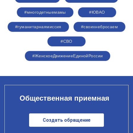
#многодетныемамы
#ЮВАО
#гуманитарнаямиссия
#своихнебросаем
#СВО
#ЖенскоеДвижениеЕдинойРоссии
Общественная приемная
Создать обращение