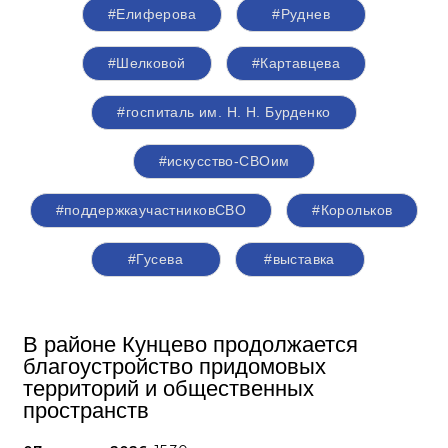
#Елиферова
#Руднев
#Шелковой
#Картавцева
#госпиталь им. Н. Н. Бурденко
#искусство-СВОим
#поддержкаучастниковСВО
#Корольков
#Гусева
#выставка
В районе Кунцево продолжается
благоустройство придомовых
территорий и общественных
пространств