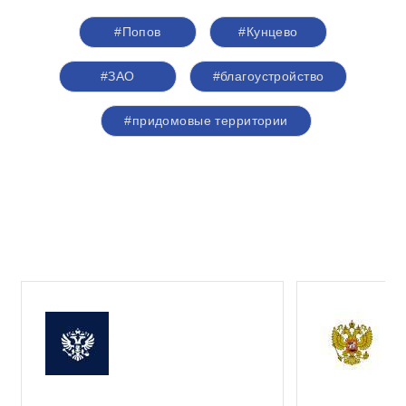
#Попов
#Кунцево
#ЗАО
#благоустройство
#придомовые территории