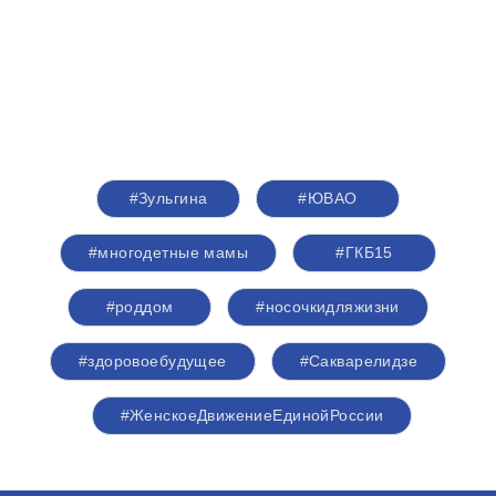
#Зульгина
#ЮВАО
#многодетные мамы
#ГКБ15
#роддом
#носочкидляжизни
#здоровоебудущее
#Сакварелидзе
#ЖенскоеДвижениеЕдинойРоссии