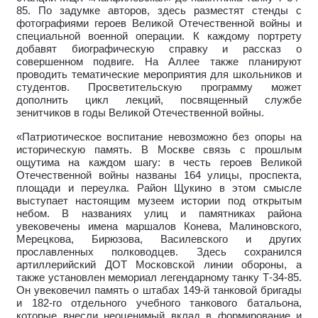
85. По задумке авторов, здесь разместят стенды с
фотографиями героев Великой Отечественной войны и
специальной военной операции. К каждому портрету
добавят биографическую справку и рассказ о
совершенном подвиге. На Аллее также планируют
проводить тематические мероприятия для школьников и
студентов. Просветительскую программу может
дополнить цикл лекций, посвященный службе
зенитчиков в годы Великой Отечественной войны.
«Патриотическое воспитание невозможно без опоры на
историческую память. В Москве связь с прошлым
ощутима на каждом шагу: в честь героев Великой
Отечественной войны названы 164 улицы, проспекта,
площади и переулка. Район Щукино в этом смысле
выступает настоящим музеем истории под открытым
небом. В названиях улиц и памятниках района
увековечены имена маршалов Конева, Малиновского,
Мерецкова, Бирюзова, Василевского и других
прославленных полководцев. Здесь сохранился
артиллерийский ДОТ Московской линии обороны, а
также установлен мемориал легендарному танку Т-34-85.
Он увековечил память о штабах 149-й танковой бригады
и 182-го отдельного учебного танкового батальона,
которые внесли неоценимый вклад в формирование и