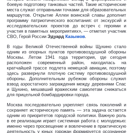
боевую подготовку танковых частей. Такие исторические
места служат отправными точками для образовательных
маршрутов. Открытие Аллеи воинской славы дополнит
программу патриотического воспитания: от экскурсий и
исследовательских проектов до встреч с героями и
участия в памятных мероприятиях», — отметил участник
СВО, Герой России
Эдуард
Казымов
.
В годы Великой Отечественной войны Щукино стало
одним из опорных пунктов противовоздушной обороны
Москвы. Летом 1941 года территория, где сегодня
расположен современный район, находилась на
кратчайшей трассе подлета немецкой авиации, поэтому
здесь развернули плотную систему противовоздушной
обороны. Дополнительным рубежом обороны служил
взвод аэростатного заграждения между деревнями Спас
и Щукино, мешавший вражеским самолетам снижаться
для прицельной бомбардировки города.
Москва последовательно укрепляет связь поколений и
сохраняет историческую память — эта задача остается
одним из приоритетов городской политики. Важную роль
в ее реализации играет системная работа с молодежью:
именно через просвещение и вовлечение в практическую
деятельность у юных горожан формируется осознанное