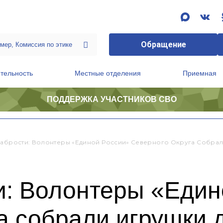
Обращение
тельность
Местные отделения
Приемная
ПОДДЕРЖКА УЧАСТНИКОВ СВО
ственной приемной Председателя Партии
Президиум регионального политического совета
рабрости: Волонтеры «Единой России» Северного Округа Собрал
и: Волонтеры «Един
а собрали игрушки 