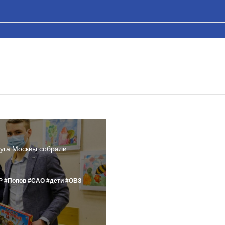
уга Москвы собрали
Р
#Попов
#САО
#дети
#ОВЗ