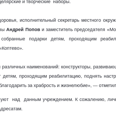
елярские и творческие
наборы.
оровья, исполнительный секретарь местного окру
квы
Андрей Попов
и заместитель председателя «М
собранные подарки детям, проходящим реаб
«Коптево».
 различных наименований: конструкторы, развива
т детям, проходящим реабилитацию, поднять настр
благодарить за храбрость и жизнелюбие», — отмети
вуют
над
данным учреждением. К сожалению, личн
адресатам.