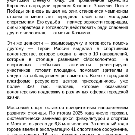
уничтожил огневую точку. За проявленное мужество
Королева наградили орденом Красного Знамени. После
Победы он вновь вышел на ринг, становился чемпионом
страны и много лет передавал свой опыт молодым
спортсменам. Его судьба — пример верности товарищам,
силы характера и готовности действовать ради спасения
другого человека», — отметил Казымов.
Эти же ценности — взаимовыручку и готовность помочь
другому — Герой России выделил в спортивном
волонтерстве, которое входит в число 10 направлений,
которые в столице развивает «Мосволонтер». На
спортивных событиях активисты регистрируют
участников, готовят площадки, помогают зрителям и
следят за соблюдением регламентов. Всего к городской
платформе ресурсного центра присоединилось уже
более 330 тыс. человек, которые оказывают
волонтерскую поддержку в различных сферах городской
жизни.
Массовый спорт остается приоритетным направлением
развития столицы. По итогам 2025 года число горожан,
систематически занимающихся физкультурой и спортом
в Москве, выросло до 6,8 млн человек. За прошлый год в
городе ввели в эксплуатацию 41 спортивное сооружение,
а участниками 18 тыс. физкультурных и спортивных