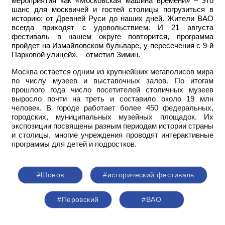
мероприятия как «Московская машина времени» – это
шанс для москвичей и гостей столицы погрузиться в
историю: от Древней Руси до наших дней. Жители ВАО
всегда приходят с удовольствием. И 21 августа
фестиваль в нашем округе повторится, программа
пройдет на Измайловском бульваре, у пересечения с 9-й
Парковой улицей», – отметил Зимин.
Москва остается одним из крупнейших мегаполисов мира
по числу музеев и выставочных залов. По итогам
прошлого года число посетителей столичных музеев
выросло почти на треть и составило около 19 млн
человек.
В
городе работает более 450 федеральных,
городских, муниципальных музейных площадок. Их
экспозиции посвящены разным периодам истории страны
и столицы, многие учреждения проводят интерактивные
программы для детей и подростков.
#Шонов
#исторический фестиваль
#Перовский
#ВАО