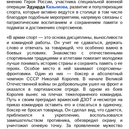
мнению Героя России, участника специальной военной
операции
Эдуарда
Казымова
, развитие и популяризация
спорта, которые активно ведутся в столице в том числе
благодаря подобным мероприятиям, напрямую связаны с
патриотическим воспитанием и сохранением памяти о
подвигах и достижениях спортсменов.
«В армии спорт — это основа дисциплины, выносливости
и командной работы. Он учит не сдаваться, держать
слово и отвечать за товарищей, что особенно важно в
боевых условиях. Знакомство с отечественными
спортивными традициями и атлетами помогает молодежи
лучше понимать историю страны и сохранять память о ее
героях. Особое место в ней занимают спортсмены-
фронтовики. Один из них — боксер и абсолютный
чемпион СССР Николай Королев. В начале Великой
Отечественной войны он добровольцем ушел на фронт и
оказался в партизанском отряде. В одном из боев
Королев вынес на плечах тяжелораненого командира.
Путь к своим преградил вражеский ДЗОТ и несмотря на
приказ командира оставить его и спасаться в одиночку,
боксер не бросил товарища. Он сделал вид, что сдается,
приблизился к укреплению, воспользовался
замешательством противника, обезвредил охрану и
уничтожил огневую точку. За проявленное мужество