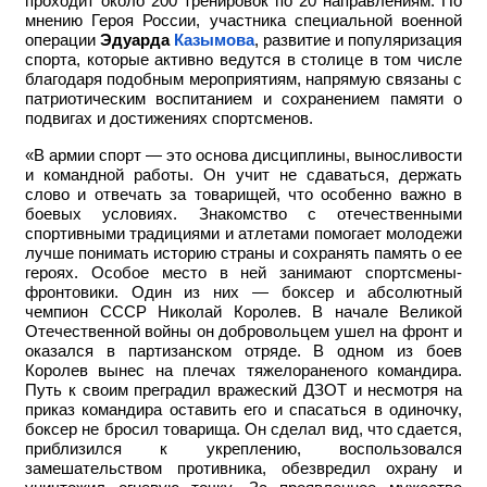
проходит около 200 тренировок по 20 направлениям. По
мнению Героя России, участника специальной военной
операции
Эдуарда
Казымова
, развитие и популяризация
спорта, которые активно ведутся в столице в том числе
благодаря подобным мероприятиям, напрямую связаны с
патриотическим воспитанием и сохранением памяти о
подвигах и достижениях спортсменов.
«В армии спорт — это основа дисциплины, выносливости
и командной работы. Он учит не сдаваться, держать
слово и отвечать за товарищей, что особенно важно в
боевых условиях. Знакомство с отечественными
спортивными традициями и атлетами помогает молодежи
лучше понимать историю страны и сохранять память о ее
героях. Особое место в ней занимают спортсмены-
фронтовики. Один из них — боксер и абсолютный
чемпион СССР Николай Королев. В начале Великой
Отечественной войны он добровольцем ушел на фронт и
оказался в партизанском отряде. В одном из боев
Королев вынес на плечах тяжелораненого командира.
Путь к своим преградил вражеский ДЗОТ и несмотря на
приказ командира оставить его и спасаться в одиночку,
боксер не бросил товарища. Он сделал вид, что сдается,
приблизился к укреплению, воспользовался
замешательством противника, обезвредил охрану и