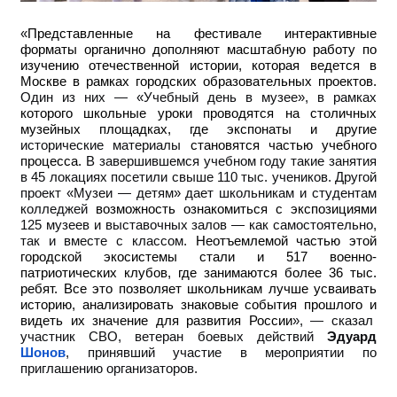
«
Представленные на фестивале интерактивные
форматы органично дополняют масштабную работу по
изучению отечественной истории, которая ведется в
Москве в рамках городских образовательных проектов.
Один из них — «Учебный день в музее», в рамках
которого школьные уроки проводятся на столичных
музейных площадках, где экспонаты и другие
исторические материалы
становятся частью учебного
процесса.
В завершившемся учебном году такие занятия
в 45 локациях посетили свыше 110 тыс. учеников. Другой
проект «Музеи — детям» дает школьникам и студентам
колледжей
возможность ознакомиться с экспозициями
125 музеев и выставочных залов — как самостоятельно,
так и вместе с классом.
Неотъемлемой частью этой
городской экосистемы стали и 517 военно-
патриотических клубов, где занимаются более 36 тыс.
ребят. Все это позволяет школьникам лучше усваивать
историю, анализировать знаковые события прошлого и
видеть их значение для развития России
», — сказал
участник СВО, ветеран боевых действий
Эдуард
Шонов
, принявший участие в мероприятии по
приглашению организаторов.