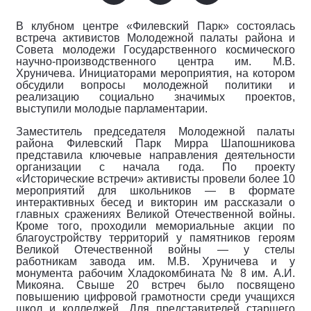
В клубном центре «Филевский Парк» состоялась
встреча активистов Молодежной палаты района и
Совета молодежи Государственного космического
научно-производственного центра им. М.В.
Хруничева. Инициаторами мероприятия, на котором
обсудили вопросы молодежной политики и
реализацию социально значимых проектов,
выступили молодые парламентарии.
Заместитель председателя Молодежной палаты
района Филевский Парк Мирра Шапошникова
представила ключевые направления деятельности
организации с начала года. По проекту
«Исторические встречи» активисты провели более 10
мероприятий для школьников — в формате
интерактивных бесед и викторин им рассказали о
главных сражениях Великой Отечественной войны.
Кроме того, проходили мемориальные акции по
благоустройству территорий у памятников героям
Великой Отечественной войны — у стелы
работникам завода им. М.В. Хруничева и у
монумента рабочим Хладокомбината № 8 им. А.И.
Микояна. Свыше 20 встреч было посвящено
повышению цифровой грамотности среди учащихся
школ и колледжей. Для представителей старшего