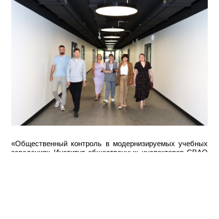
«Общественный контроль в модернизируемых учебных
заведениях Институт общественных инспекторов СВАО
проводит на территории округа регулярно.
Общественные инспекторы округа выезжают на объекты
вместе с родителями учеников, представителями
администрации учебного заведения и смотрят на
состояние работ, их качество, соответствие графику.
Такой контроль в зданиях, где будут заниматься дети,
особенно важен. В корпусе школы № 1236 имени С.В.