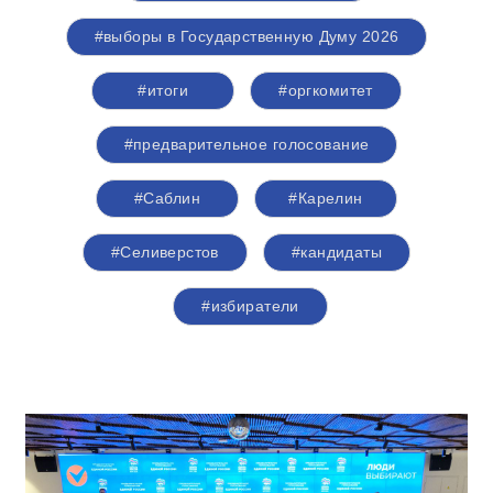
#выборы в Государственную Думу 2026
#итоги
#оргкомитет
#предварительное голосование
#Саблин
#Карелин
#Селиверстов
#кандидаты
#избиратели