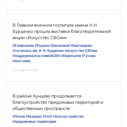
В Главном военном госпитале имени Н.Н.
Бурденко прошла выставка благотворительной
акции «Искусство СВОим»
#Елиферова
#Руднев
#Шелковой
#Картавцева
#госпиталь им. Н. Н. Бурденко
#искусство-СВОим
#поддержкаучастниковСВО
#Корольков
#Гусева
#выставка
Сегодня 16:05
В районе Кунцево продолжается
благоустройство придомовых территорий и
общественных пространств
#Попов
#Кунцево
#ЗАО
#благоустройство
#придомовые территории